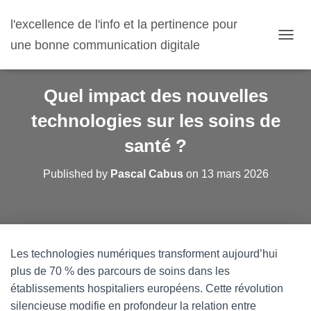
l'excellence de l'info et la pertinence pour
une bonne communication digitale
O
U
V
R
Quel impact des nouvelles
I
R
technologies sur les soins de
/
F
santé ?
E
R
Published by
Pascal Cabus
on
13 mars 2026
M
E
R
L
A
N
Les technologies numériques transforment aujourd’hui
A
V
plus de 70 % des parcours de soins dans les
I
établissements hospitaliers européens. Cette révolution
G
silencieuse modifie en profondeur la relation entre
A