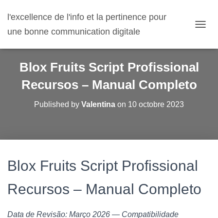
l'excellence de l'info et la pertinence pour
une bonne communication digitale
O
U
V
R
Blox Fruits Script Profissional
I
R
Recursos – Manual Completo
/
F
Published by
Valentina
on
10 octobre 2023
E
R
M
E
R
L
Blox Fruits Script Profissional
A
N
A
Recursos – Manual Completo
V
I
G
Data de Revisão: Março 2026 — Compatibilidade
A