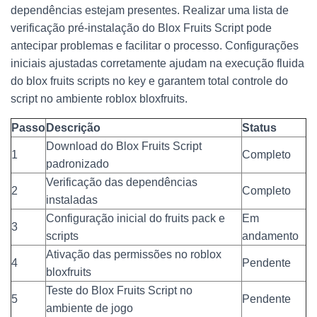
dependências estejam presentes. Realizar uma lista de
verificação pré-instalação do Blox Fruits Script pode
antecipar problemas e facilitar o processo. Configurações
iniciais ajustadas corretamente ajudam na execução fluida
do blox fruits scripts no key e garantem total controle do
script no ambiente roblox bloxfruits.
Passo
Descrição
Status
Download do Blox Fruits Script
1
Completo
padronizado
Verificação das dependências
2
Completo
instaladas
Configuração inicial do fruits pack e
Em
3
scripts
andamento
Ativação das permissões no roblox
4
Pendente
bloxfruits
Teste do Blox Fruits Script no
5
Pendente
ambiente de jogo