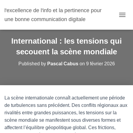
l'excellence de l'info et la pertinence pour
une bonne communication digitale
O
U
V
R
International : les tensions qui
I
R
secouent la scène mondiale
/
F
Published by
Pascal Cabus
on
9 février 2026
E
R
M
E
R
L
La scène internationale connaît actuellement une période
A
N
de turbulences sans précédent. Des conflits régionaux aux
A
rivalités entre grandes puissances, les tensions sur la
V
scène mondiale se manifestent sous diverses formes et
I
G
affectent l’équilibre géopolitique global. Ces frictions,
A