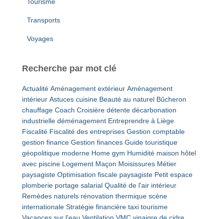
Tourisme
Transports
Voyages
Recherche par mot clé
Actualité
Aménagement extérieur
Aménagement
intérieur
Astuces cuisine
Beauté au naturel
Bûcheron
chauffage
Coach
Croisière détente
décarbonation
industrielle
déménagement
Entreprendre à Liège
Fiscalité
Fiscalité des entreprises
Gestion comptable
gestion finance
Gestion finances
Guide touristique
géopolitique moderne
Home gym
Humidité maison
hôtel
avec piscine
Logement
Maçon
Moisissures
Métier
paysagiste
Optimisation fiscale
paysagiste
Petit espace
plomberie
portage salarial
Qualité de l'air intérieur
Remèdes naturels
rénovation thermique
scène
internationale
Stratégie financière
taxi
tourisme
Vacances sur l'eau
Ventilation VMC
vinaigre de cidre