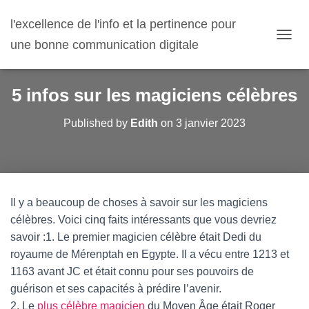
l'excellence de l'info et la pertinence pour
une bonne communication digitale
O
U
V
R
5 infos sur les magiciens célèbres
I
R
Published by
Edith
on
3 janvier 2023
/
F
E
R
M
E
Il y a beaucoup de choses à savoir sur les magiciens
R
L
célèbres. Voici cinq faits intéressants que vous devriez
A
savoir :1. Le premier magicien célèbre était Dedi du
N
royaume de Mérenptah en Egypte. Il a vécu entre 1213 et
A
V
1163 avant JC et était connu pour ses pouvoirs de
I
guérison et ses capacités à prédire l’avenir.
G
2. Le
plus célèbre magicien
du Moyen Âge était Roger
A