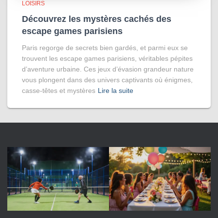
LOISIRS
Découvrez les mystères cachés des
escape games parisiens
Paris regorge de secrets bien gardés, et parmi eux se
trouvent les escape games parisiens, véritables pépites
d’aventure urbaine. Ces jeux d’évasion grandeur nature
vous plongent dans des univers captivants où énigmes,
casse-têtes et mystères
Lire la suite