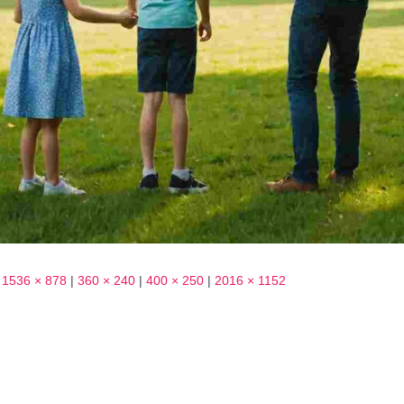
1536 × 878
|
360 × 240
|
400 × 250
|
2016 × 1152