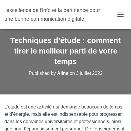
l'excellence de l'info et la pertinence pour
une bonne communication digitale
O
U
V
R
Techniques d’étude : comment
I
R
tirer le meilleur parti de votre
/
F
temps
E
R
Published by
Aline
on
3 juillet 2022
M
E
R
L
A
N
L’étude est une activité qui demande beaucoup de temps
A
V
et d’énergie, mais elle est indispensable pour progresser
I
dans les domaines universitaires et professionnels, ainsi
G
que pour l’épanouissement personnel. De l’enseignement
A