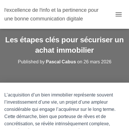
l'excellence de l'info et la pertinence pour
une bonne communication digitale
O
U
V
R
Les étapes clés pour sécuriser un
I
R
achat immobilier
/
F
Published by
Pascal Cabus
on
26 mars 2026
E
R
M
E
R
L
L’acquisition d’un bien immobilier représente souvent
A
N
l’investissement d’une vie, un projet d’une ampleur
A
considérable qui engage l’acquéreur sur le long terme.
V
Cette démarche, bien que porteuse de rêves et de
I
G
concrétisation, se révèle intrinsèquement complexe,
A