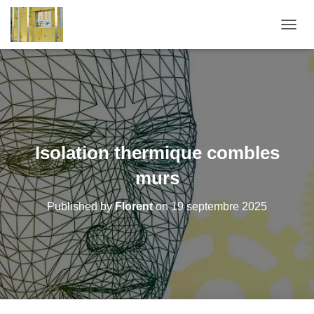
O
U
V
R
I
R
/
F
E
Isolation thermique combles
R
M
murs
E
R
Published by
Florent
on
19 septembre 2025
L
A
N
A
V
I
G
A