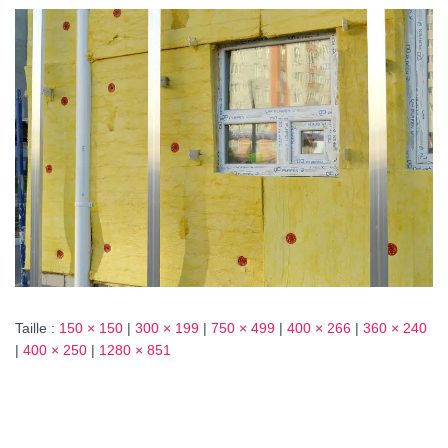
T
I
O
N
Taille :
150 × 150
|
300 × 199
|
750 × 499
|
400 × 266
|
360 × 240
|
400 × 250
|
1280 × 851