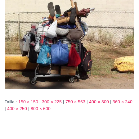
T
I
O
N
Taille :
150 × 150
|
300 × 225
|
750 × 563
|
400 × 300
|
360 × 240
|
400 × 250
|
800 × 600