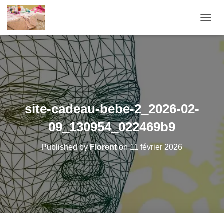
O
U
V
R
I
R
/
F
E
site-cadeau-bebe-2_2026-02-
R
M
09_130954_022469b9
E
R
Published by
Florent
on
11 février 2026
L
A
N
A
V
I
G
A