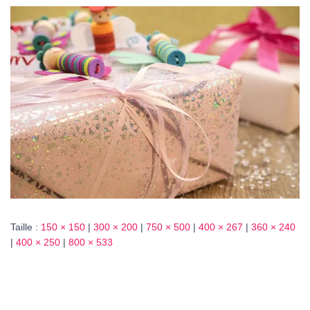
T
I
O
N
Taille :
150 × 150
|
300 × 200
|
750 × 500
|
400 × 267
|
360 × 240
|
400 × 250
|
800 × 533