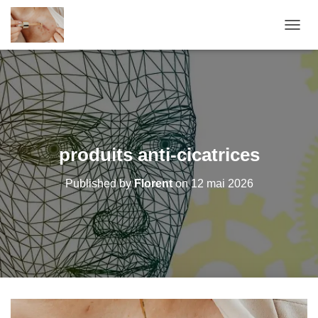
O
U
V
R
I
R
/
F
E
produits anti-cicatrices
R
M
Published by
Florent
on
12 mai 2026
E
R
L
A
N
A
V
I
G
A