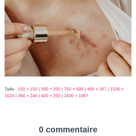
T
I
O
N
Taille :
150 × 150
|
300 × 200
|
750 × 500
|
400 × 267
|
1536 ×
1024
|
360 × 240
|
400 × 250
|
1600 × 1067
0 commentaire