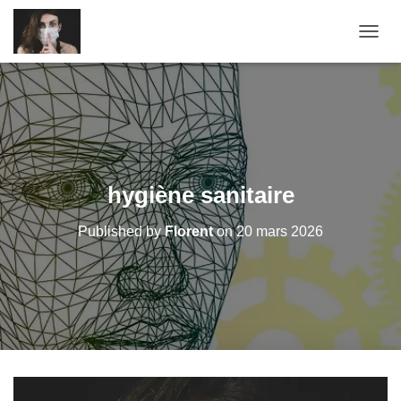
O
U
V
R
I
R
/
F
E
hygiène sanitaire
R
M
Published by
Florent
on
20 mars 2026
E
R
L
A
N
A
V
I
G
A