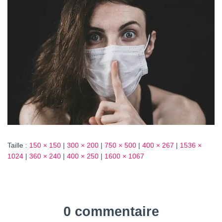
T
I
O
N
Taille :
150 × 150
|
300 × 200
|
750 × 500
|
400 × 267
|
1536 ×
1024
|
360 × 240
|
400 × 250
|
1600 × 1067
0 commentaire