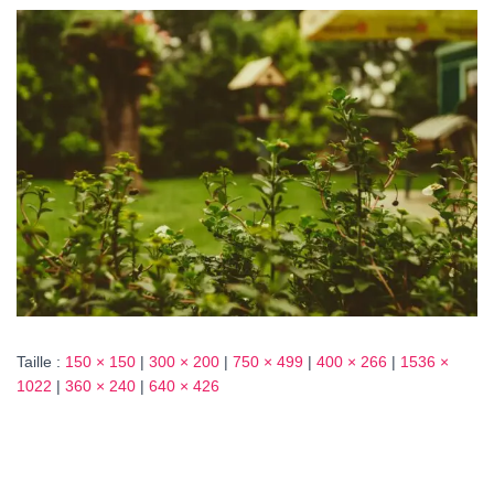
T
I
O
N
Taille :
150 × 150
|
300 × 200
|
750 × 499
|
400 × 266
|
1536 ×
1022
|
360 × 240
|
640 × 426