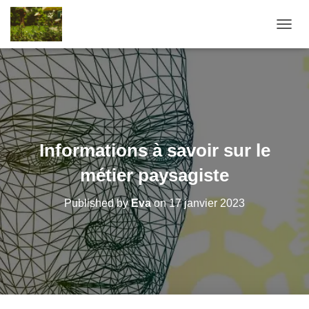
O
U
V
R
I
R
/
F
E
Informations à savoir sur le
R
M
métier paysagiste
E
R
Published by
Eva
on
17 janvier 2023
L
A
N
A
V
I
G
A