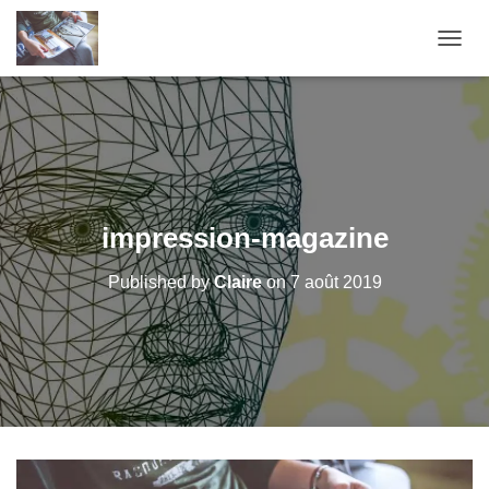
O
U
V
R
I
R
/
F
E
impression-magazine
R
M
Published by
Claire
on
7 août 2019
E
R
L
A
N
A
V
I
G
A