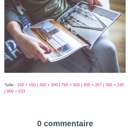
T
I
O
N
Taille :
150 × 150
|
300 × 200
|
750 × 500
|
400 × 267
|
360 × 240
|
800 × 533
0 commentaire