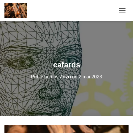
O
U
V
R
I
R
/
F
E
cafards
R
M
Published by
Zozo
on
2 mai 2023
E
R
L
A
N
A
V
I
G
A