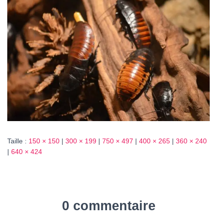
T
I
O
N
Taille :
150 × 150
|
300 × 199
|
750 × 497
|
400 × 265
|
360 × 240
|
640 × 424
0 commentaire