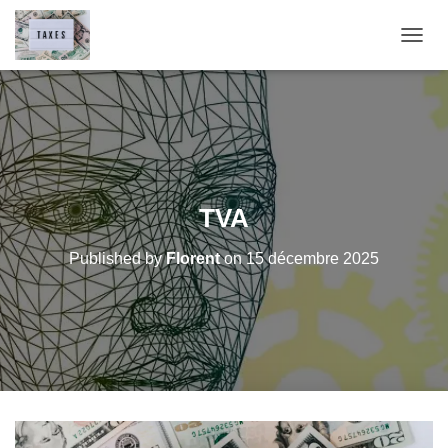
O
U
V
R
I
R
/
F
E
TVA
R
M
Published by
Florent
on
15 décembre 2025
E
R
L
A
N
A
V
I
G
A