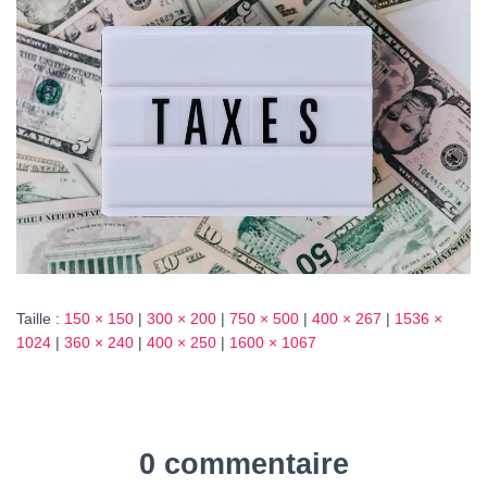
T
I
O
N
Taille :
150 × 150
|
300 × 200
|
750 × 500
|
400 × 267
|
1536 ×
1024
|
360 × 240
|
400 × 250
|
1600 × 1067
0 commentaire