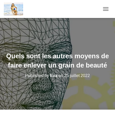
O
U
V
R
I
R
/
F
E
Quels sont les autres moyens de
R
M
faire enlever un grain de beauté
E
R
Published by
Eva
on
25 juillet 2022
L
A
N
A
V
I
G
A