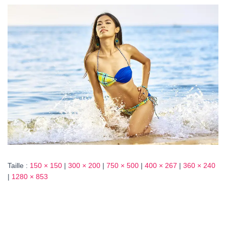
T
I
O
N
Taille :
150 × 150
|
300 × 200
|
750 × 500
|
400 × 267
|
360 × 240
|
1280 × 853