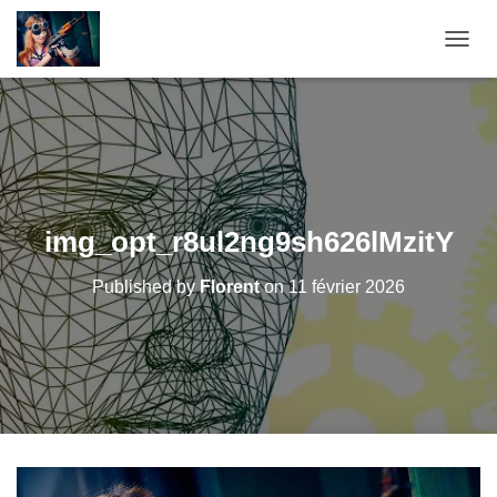
O
U
V
R
I
R
/
F
E
img_opt_r8ul2ng9sh626lMzitY
R
M
Published by
Florent
on
11 février 2026
E
R
L
A
N
A
V
I
G
A