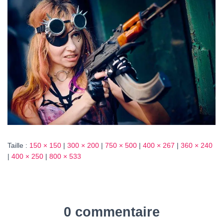
T
I
O
N
Taille :
150 × 150
|
300 × 200
|
750 × 500
|
400 × 267
|
360 × 240
|
400 × 250
|
800 × 533
0 commentaire