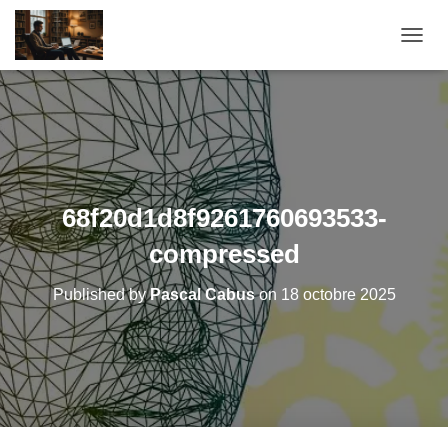
O
U
V
R
I
R
/
F
E
68f20d1d8f9261760693533-
R
M
compressed
E
R
Published by
Pascal Cabus
on
18 octobre 2025
L
A
N
A
V
I
G
A