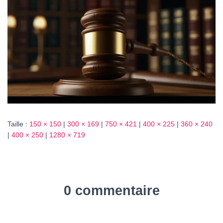
T
I
O
N
Taille :
150 × 150
|
300 × 169
|
750 × 421
|
400 × 225
|
360 × 240
|
400 × 250
|
1280 × 719
0 commentaire