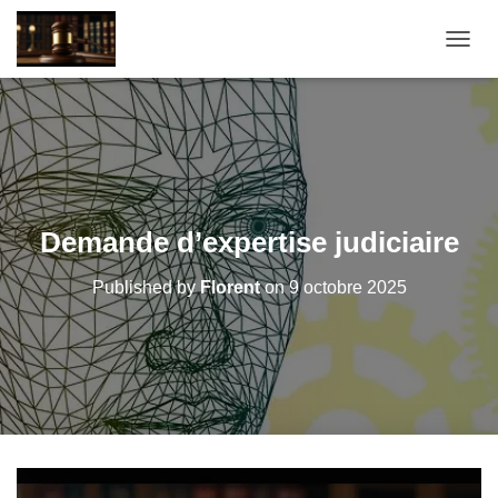
O
U
V
R
I
R
/
F
E
Demande d’expertise judiciaire
R
M
Published by
Florent
on
9 octobre 2025
E
R
L
A
N
A
V
I
G
A